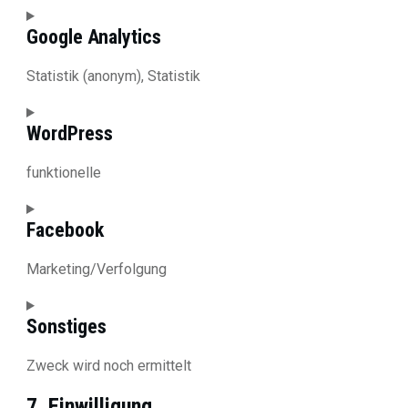
Google Analytics
Statistik (anonym), Statistik
Consent
to
WordPress
service
google-
funktionelle
analytics
Consent
to
Facebook
service
wordpress
Marketing/Verfolgung
Consent
to
Sonstiges
service
facebook
Zweck wird noch ermittelt
Consent
7. Einwilligung